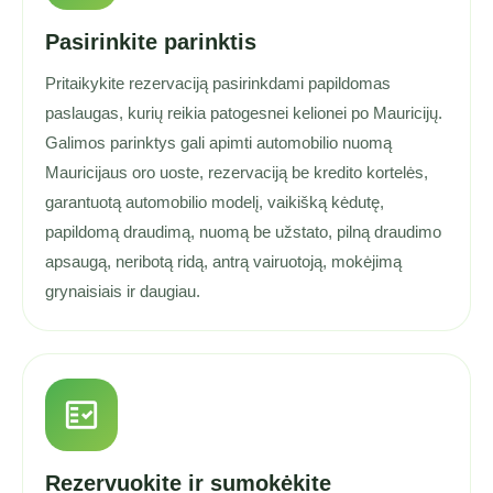
Pasirinkite parinktis
Pritaikykite rezervaciją pasirinkdami papildomas
paslaugas, kurių reikia patogesnei kelionei po Mauricijų.
Galimos parinktys gali apimti automobilio nuomą
Mauricijaus oro uoste, rezervaciją be kredito kortelės,
garantuotą automobilio modelį, vaikišką kėdutę,
papildomą draudimą, nuomą be užstato, pilną draudimo
apsaugą, neribotą ridą, antrą vairuotoją, mokėjimą
grynaisiais ir daugiau.
fact_check
Rezervuokite ir sumokėkite