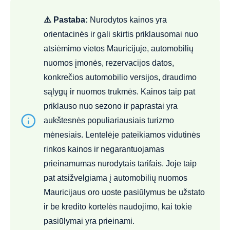
⚠️ Pastaba:
Nurodytos kainos yra
orientacinės ir gali skirtis priklausomai nuo
atsiėmimo vietos Mauricijuje, automobilių
nuomos įmonės, rezervacijos datos,
konkrečios automobilio versijos, draudimo
sąlygų ir nuomos trukmės. Kainos taip pat
priklauso nuo sezono ir paprastai yra
aukštesnės populiariausiais turizmo
mėnesiais. Lentelėje pateikiamos vidutinės
rinkos kainos ir negarantuojamas
prieinamumas nurodytais tarifais. Joje taip
pat atsižvelgiama į automobilių nuomos
Mauricijaus oro uoste pasiūlymus be užstato
ir be kredito kortelės naudojimo, kai tokie
pasiūlymai yra prieinami.