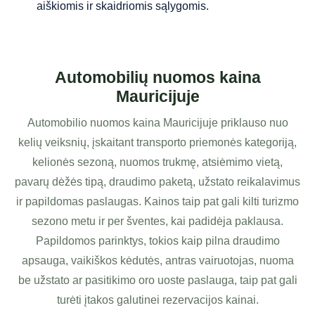
aiškiomis ir skaidriomis sąlygomis.
Automobilių nuomos kaina
Mauricijuje
Automobilio nuomos kaina Mauricijuje priklauso nuo
kelių veiksnių, įskaitant transporto priemonės kategoriją,
kelionės sezoną, nuomos trukmę, atsiėmimo vietą,
pavarų dėžės tipą, draudimo paketą, užstato reikalavimus
ir papildomas paslaugas. Kainos taip pat gali kilti turizmo
sezono metu ir per šventes, kai padidėja paklausa.
Papildomos parinktys, tokios kaip pilna draudimo
apsauga, vaikiškos kėdutės, antras vairuotojas, nuoma
be užstato ar pasitikimo oro uoste paslauga, taip pat gali
turėti įtakos galutinei rezervacijos kainai.