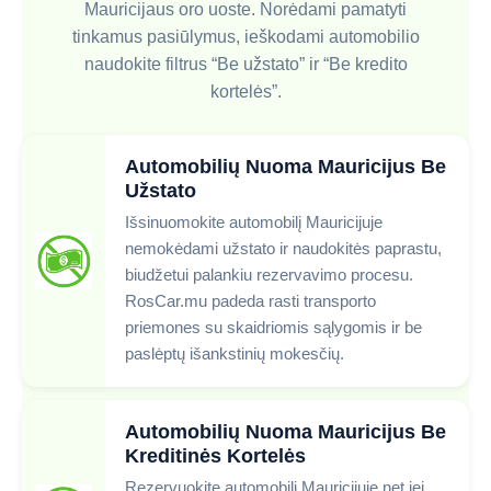
Mauricijaus oro uoste. Norėdami pamatyti
tinkamus pasiūlymus, ieškodami automobilio
naudokite filtrus “Be užstato” ir “Be kredito
kortelės”.
Automobilių Nuoma Mauricijus Be
Užstato
Išsinuomokite automobilį Mauricijuje
nemokėdami užstato ir naudokitės paprastu,
biudžetui palankiu rezervavimo procesu.
RosCar.mu padeda rasti transporto
priemones su skaidriomis sąlygomis ir be
paslėptų išankstinių mokesčių.
Automobilių Nuoma Mauricijus Be
Kreditinės Kortelės
Rezervuokite automobilį Mauricijuje net jei