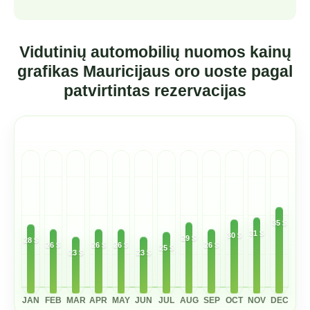
Vidutinių automobilių nuomos kainų
grafikas Mauricijaus oro uoste pagal
patvirtintas rezervacijas
35 $
31 $
30 $
29 $
28 $
26 $
26 $
26 $
26 $
25 $
23 $
23 $
JAN
FEB
MAR
APR
MAY
JUN
JUL
AUG
SEP
OCT
NOV
DEC