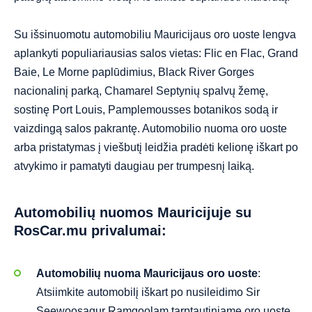
Su išsinuomotu automobiliu Mauricijaus oro uoste lengva
aplankyti populiariausias salos vietas: Flic en Flac, Grand
Baie, Le Morne paplūdimius, Black River Gorges
nacionalinį parką, Chamarel Septynių spalvų žemę,
sostinę Port Louis, Pamplemousses botanikos sodą ir
vaizdingą salos pakrantę. Automobilio nuoma oro uoste
arba pristatymas į viešbutį leidžia pradėti kelionę iškart po
atvykimo ir pamatyti daugiau per trumpesnį laiką.
Automobilių nuomos Mauricijuje su
RosCar.mu privalumai:
Automobilių nuoma Mauricijaus oro uoste
:
Atsiimkite automobilį iškart po nusileidimo Sir
Seewoosagur Ramgoolam tarptautiniame oro uoste