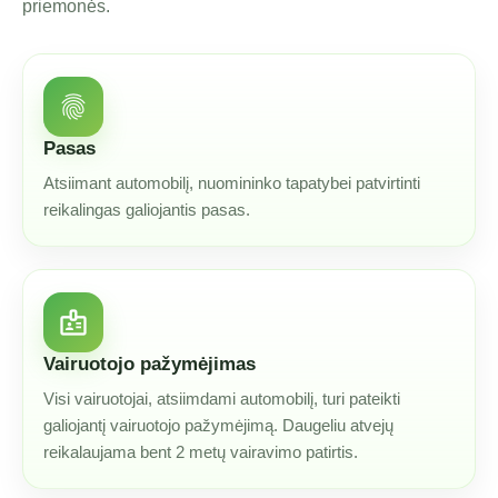
priemonės.
fingerprint
Pasas
Atsiimant automobilį, nuomininko tapatybei patvirtinti
reikalingas galiojantis pasas.
badge
Vairuotojo pažymėjimas
Visi vairuotojai, atsiimdami automobilį, turi pateikti
galiojantį vairuotojo pažymėjimą. Daugeliu atvejų
reikalaujama bent 2 metų vairavimo patirtis.