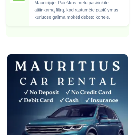
Mauricijuje. Paieškos metu pasirinkite
atitinkamą filtrą, kad rastumėte pasiūlymus,
kuriuose galima mokėti debeto kortele.