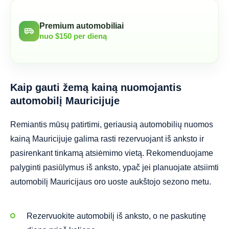
Premium automobiliai
airport_shuttle
nuo $150 per dieną
Kaip gauti žemą kainą nuomojantis
automobilį Mauricijuje
Remiantis mūsų patirtimi, geriausią automobilių nuomos
kainą Mauricijuje galima rasti rezervuojant iš anksto ir
pasirenkant tinkamą atsiėmimo vietą. Rekomenduojame
palyginti pasiūlymus iš anksto, ypač jei planuojate atsiimti
automobilį Mauricijaus oro uoste aukštojo sezono metu.
Rezervuokite automobilį iš anksto, o ne paskutinę