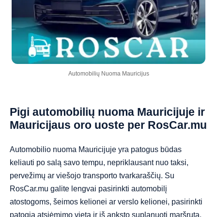
Automobilių Nuoma Mauricijus
Pigi automobilių nuoma Mauricijuje ir
Mauricijaus oro uoste per RosCar.mu
Automobilio nuoma Mauricijuje yra patogus būdas
keliauti po salą savo tempu, nepriklausant nuo taksi,
pervežimų ar viešojo transporto tvarkaraščių. Su
RosCar.mu galite lengvai pasirinkti automobilį
atostogoms, šeimos kelionei ar verslo kelionei, pasirinkti
patogią atsiėmimo vietą ir iš anksto suplanuoti maršrutą.