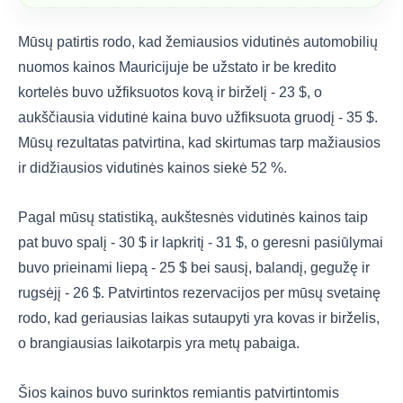
Mūsų patirtis rodo, kad žemiausios vidutinės automobilių
nuomos kainos Mauricijuje be užstato ir be kredito
kortelės buvo užfiksuotos kovą ir birželį - 23 $, o
aukščiausia vidutinė kaina buvo užfiksuota gruodį - 35 $.
Mūsų rezultatas patvirtina, kad skirtumas tarp mažiausios
ir didžiausios vidutinės kainos siekė 52 %.
Pagal mūsų statistiką, aukštesnės vidutinės kainos taip
pat buvo spalį - 30 $ ir lapkritį - 31 $, o geresni pasiūlymai
buvo prieinami liepą - 25 $ bei sausį, balandį, gegužę ir
rugsėjį - 26 $. Patvirtintos rezervacijos per mūsų svetainę
rodo, kad geriausias laikas sutaupyti yra kovas ir birželis,
o brangiausias laikotarpis yra metų pabaiga.
Šios kainos buvo surinktos remiantis patvirtintomis