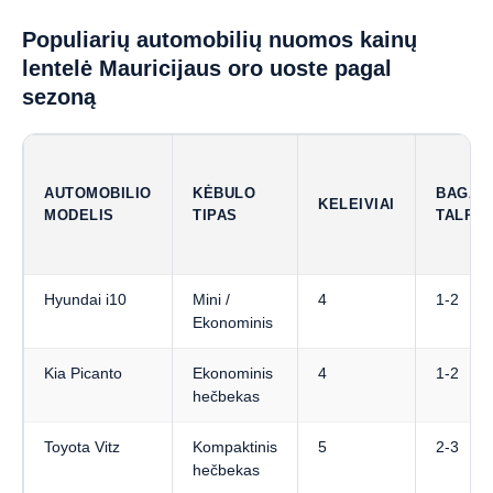
Populiarių automobilių nuomos kainų
lentelė Mauricijaus oro uoste pagal
sezoną
AUTOMOBILIO
KĖBULO
BAGAŽ
KELEIVIAI
MODELIS
TIPAS
TALPA
Hyundai i10
Mini /
4
1-2
Ekonominis
Kia Picanto
Ekonominis
4
1-2
hečbekas
Toyota Vitz
Kompaktinis
5
2-3
hečbekas