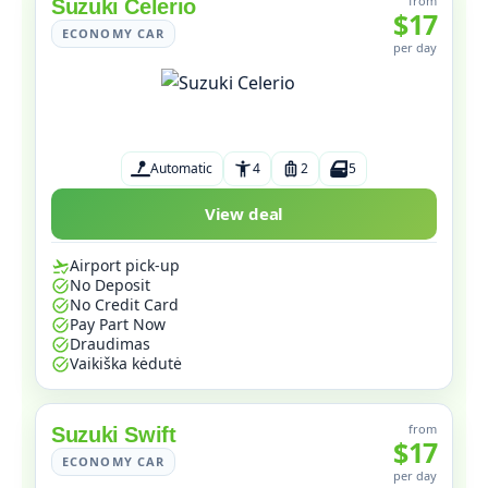
from
Suzuki Celerio
$17
ECONOMY CAR
per day
Automatic
4
2
5
View deal
Airport pick-up
No Deposit
No Credit Card
Pay Part Now
Draudimas
Vaikiška kėdutė
from
Suzuki Swift
$17
ECONOMY CAR
per day