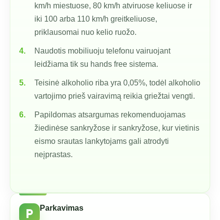
km/h miestuose, 80 km/h atviruose keliuose ir
iki 100 arba 110 km/h greitkeliuose,
priklausomai nuo kelio ruožo.
Naudotis mobiliuoju telefonu vairuojant
leidžiama tik su hands free sistema.
Teisinė alkoholio riba yra 0,05%, todėl alkoholio
vartojimo prieš vairavimą reikia griežtai vengti.
Papildomas atsargumas rekomenduojamas
žiedinėse sankryžose ir sankryžose, kur vietinis
eismo srautas lankytojams gali atrodyti
neįprastas.
Parkavimas
local_parking