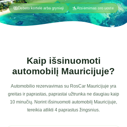
payments
flight_land
Debeto kortelė arba grynieji
Atsiėmimas oro uoste
Kaip išsinuomoti
automobilį Mauricijuje?
Automobilio rezervavimas su RosCar Mauricijuje yra
greitas ir paprastas, paprastai užtrunka ne daugiau kaip
10 minučių. Norint išsinuomoti automobilį Mauricijuje,
tereikia atlikti 4 paprastus žingsnius.