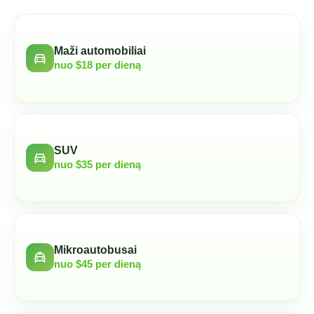
Maži automobiliai
directions_car
nuo $18 per dieną
SUV
directions_car
nuo $35 per dieną
Mikroautobusai
local_taxi
nuo $45 per dieną