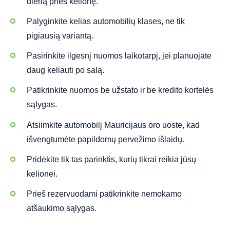
dieną prieš kelionę.
Palyginkite kelias automobilių klases, ne tik
pigiausią variantą.
Pasirinkite ilgesnį nuomos laikotarpį, jei planuojate
daug keliauti po salą.
Patikrinkite nuomos be užstato ir be kredito kortelės
sąlygas.
Atsiimkite automobilį Mauricijaus oro uoste, kad
išvengtumėte papildomų pervežimo išlaidų.
Pridėkite tik tas parinktis, kurių tikrai reikia jūsų
kelionei.
Prieš rezervuodami patikrinkite nemokamo
atšaukimo sąlygas.