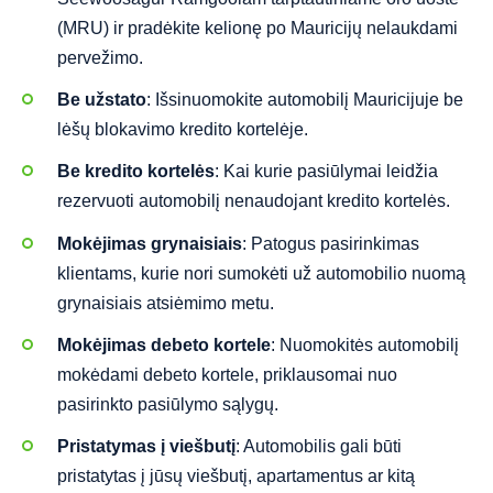
(MRU) ir pradėkite kelionę po Mauricijų nelaukdami
pervežimo.
Be užstato
: Išsinuomokite automobilį Mauricijuje be
lėšų blokavimo kredito kortelėje.
Be kredito kortelės
: Kai kurie pasiūlymai leidžia
rezervuoti automobilį nenaudojant kredito kortelės.
Mokėjimas grynaisiais
: Patogus pasirinkimas
klientams, kurie nori sumokėti už automobilio nuomą
grynaisiais atsiėmimo metu.
Mokėjimas debeto kortele
: Nuomokitės automobilį
mokėdami debeto kortele, priklausomai nuo
pasirinkto pasiūlymo sąlygų.
Pristatymas į viešbutį
: Automobilis gali būti
pristatytas į jūsų viešbutį, apartamentus ar kitą