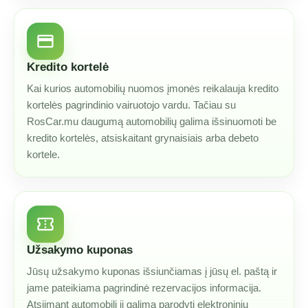
credit_card
Kredito kortelė
Kai kurios automobilių nuomos įmonės reikalauja kredito
kortelės pagrindinio vairuotojo vardu. Tačiau su
RosCar.mu daugumą automobilių galima išsinuomoti be
kredito kortelės, atsiskaitant grynaisiais arba debeto
kortele.
confirmation_number
Užsakymo kuponas
Jūsų užsakymo kuponas išsiunčiamas į jūsų el. paštą ir
jame pateikiama pagrindinė rezervacijos informacija.
Atsiimant automobilį jį galima parodyti elektroniniu