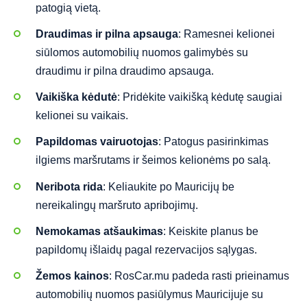
patogią vietą.
Draudimas ir pilna apsauga
: Ramesnei kelionei
siūlomos automobilių nuomos galimybės su
draudimu ir pilna draudimo apsauga.
Vaikiška kėdutė
: Pridėkite vaikišką kėdutę saugiai
kelionei su vaikais.
Papildomas vairuotojas
: Patogus pasirinkimas
ilgiems maršrutams ir šeimos kelionėms po salą.
Neribota rida
: Keliaukite po Mauricijų be
nereikalingų maršruto apribojimų.
Nemokamas atšaukimas
: Keiskite planus be
papildomų išlaidų pagal rezervacijos sąlygas.
Žemos kainos
: RosCar.mu padeda rasti prieinamus
automobilių nuomos pasiūlymus Mauricijuje su