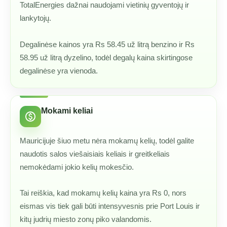
TotalEnergies dažnai naudojami vietinių gyventojų ir
lankytojų.
Degalinėse kainos yra Rs 58.45 už litrą benzino ir Rs
58.95 už litrą dyzelino, todėl degalų kaina skirtingose
degalinėse yra vienoda.
Mokami keliai
paid
Mauricijuje šiuo metu nėra mokamų kelių, todėl galite
naudotis salos viešaisiais keliais ir greitkeliais
nemokėdami jokio kelių mokesčio.
Tai reiškia, kad mokamų kelių kaina yra Rs 0, nors
eismas vis tiek gali būti intensyvesnis prie Port Louis ir
kitų judrių miesto zonų piko valandomis.