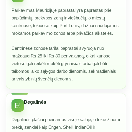
Parkavimas Mauricijuje paprastai yra paprastas prie
paplūdimių, prekybos zonų ir viešbučių, o miestų
centruose, tokiuose kaip Port Louis, dažnai naudojamos
mokamos parkavimo zonos arba privačios aikštelės.
Centrinėse zonose tarifai paprastai svyruoja nuo
maždaug Rs 25 iki Rs 80 per valandą, o kai kuriose
vietose gali reikėti mokėti grynaisiais arba gali būti
taikomos laiko sąlygos darbo dienomis, sekmadieniais
ar valstybinių švenčių dienomis.
Degalinės
local_gas_station
Degalinės plačiai prieinamos visoje saloje, o tokie žinomi
prekių ženklai kaip Engen, Shell, IndianOil ir