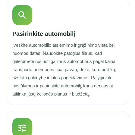
search
Pasirinkite automobilį
Įveskite automobilio atsiėmimo ir grąžinimo vietą bei
nuomos datas. Naudokite patogius filtrus, kad
galėtumėte rūšiuoti galimus automobilius pagal kainą,
transporto priemonės tipą, pavarų dėžę, kuro politiką,
užstato galimybę ir kitus pageidavimus. Palyginkite
pasiūlymus ir pasirinkite automobilį, kuris geriausiai
atitinka jūsų kelionės planus ir biudžetą.
tune