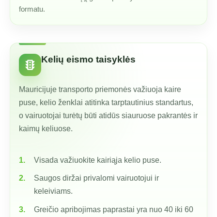
formatu.
Kelių eismo taisyklės
traffic
Mauricijuje transporto priemonės važiuoja kaire
puse, kelio ženklai atitinka tarptautinius standartus,
o vairuotojai turėtų būti atidūs siauruose pakrantės ir
kaimų keliuose.
Visada važiuokite kairiąja kelio puse.
Saugos diržai privalomi vairuotojui ir
keleiviams.
Greičio apribojimas paprastai yra nuo 40 iki 60