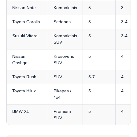
Nissan Note
Kompaktinis
5
3
Toyota Corolla
Sedanas
5
3-4
Suzuki Vitara
Kompaktinis
5
3-4
SUV
Nissan
Krosoveris
5
4
Qashqai
SUV
Toyota Rush
SUV
5-7
4
Toyota Hilux
Pikapas /
5
4
4x4
BMW X1
Premium
5
4
SUV