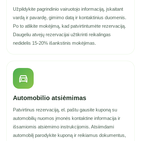
Užpildykite pagrindinio vairuotojo informaciją, įskaitant
vardą ir pavardę, gimimo datą ir kontaktinius duomenis.
Po to atlikite mokėjimą, kad patvirtintumėte rezervaciją.
Daugeliu atvejų rezervacijai užtikrinti reikalingas
nedidelis 15-20% išankstinis mokėjimas.
directions_car
Automobilio atsiėmimas
Patvirtinus rezervaciją, el. paštu gausite kuponą su
automobilių nuomos įmonės kontaktine informacija ir
išsamiomis atsiėmimo instrukcijomis. Atsiimdami
automobilį parodykite kuponą ir reikiamus dokumentus,