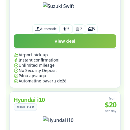
Automatic
5
2
5
View deal
Airport pick-up
Instant confirmation!
Unlimited mileage
No Security Deposit
Pilna apsauga
Automatinė pavarų dėžė
from
Hyundai i10
$20
MINI CAR
per day