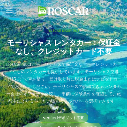
Skip
to
content
ROSCAR MAURITIUS
モーリシャス レンタカー：保証金
なし、クレジットカード不要
RosCar.muは、モーリシャスで保証金なし、クレジットカー
ドなしのレンタカーを提供しています。モーリシャス空港
（MRU）で車を借り、受け取り時に現金またはデビットカー
ドでお支払いください。モーリシャスの信頼できるレンタカ
ー会社のオファーを比較し、事前に保険条件を確認して、旅
行中により安心したい場合はフルカバーを選択できます。
verified
デポジット不要