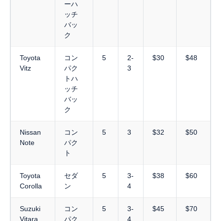
ーハ
ッチ
バッ
ク
Toyota
コン
5
2-
$30
$48
Vitz
パク
3
トハ
ッチ
バッ
ク
Nissan
コン
5
3
$32
$50
Note
パク
ト
Toyota
セダ
5
3-
$38
$60
Corolla
ン
4
Suzuki
コン
5
3-
$45
$70
Vitara
パク
4