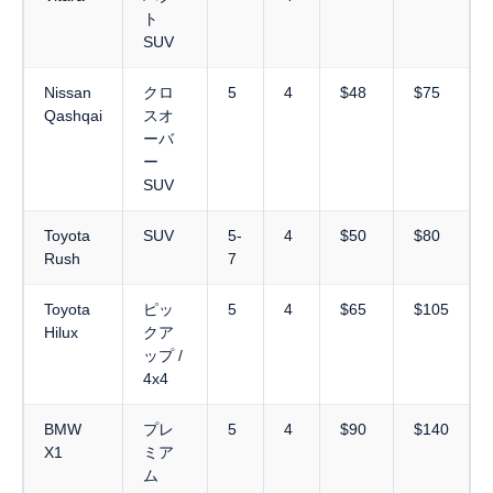
ト
SUV
Nissan
クロ
5
4
$48
$75
Qashqai
スオ
ーバ
ー
SUV
Toyota
SUV
5-
4
$50
$80
Rush
7
Toyota
ピッ
5
4
$65
$105
Hilux
クア
ップ /
4x4
BMW
プレ
5
4
$90
$140
X1
ミア
ム