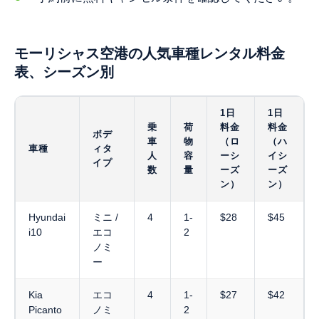
モーリシャス空港の人気車種レンタル料金
表、シーズン別
1日
1日
乗
荷
料金
料金
ボデ
車
物
（ロ
（ハ
車種
ィタ
人
容
ーシ
イシ
イプ
数
量
ーズ
ーズ
ン）
ン）
Hyundai
ミニ /
4
1-
$28
$45
i10
エコ
2
ノミ
ー
Kia
エコ
4
1-
$27
$42
Picanto
ノミ
2